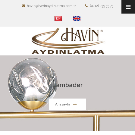
havin@havinaydinlatma.com.tr
(0212) 235 35 73
Lambader
Anasayfa