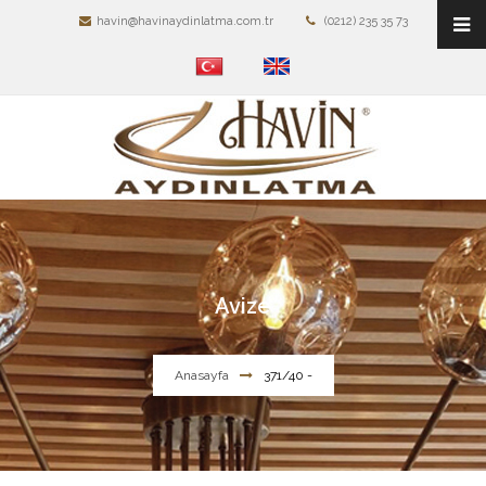
havin@havinaydinlatma.com.tr
(0212) 235 35 73
Avize
Anasayfa
371/40 -