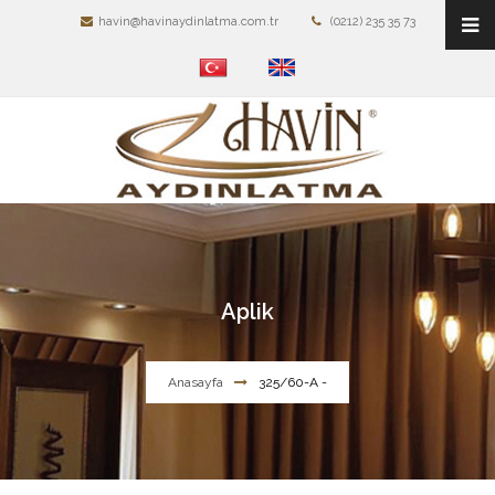
havin@havinaydinlatma.com.tr
(0212) 235 35 73
Aplik
Anasayfa
325/60-A -