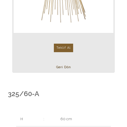
Teklif Al
Geri Dön
325/60-A
H
:
60 cm