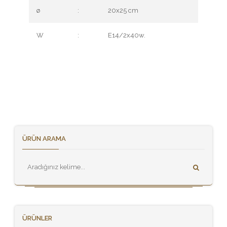
ø
:
20x25 cm
W
:
E14/2x40w.
ÜRÜN ARAMA
ÜRÜNLER