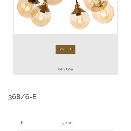
Teklif Al
Geri Dön
368/6-E
H
:
90 cm