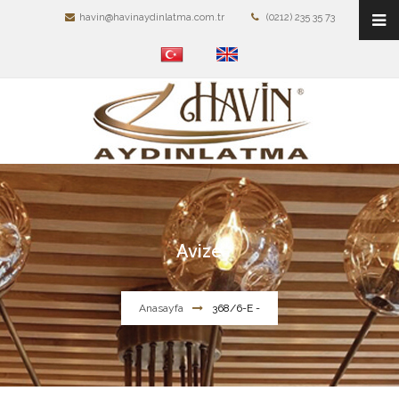
havin@havinaydinlatma.com.tr
(0212) 235 35 73
Avize
Anasayfa
368/6-E -