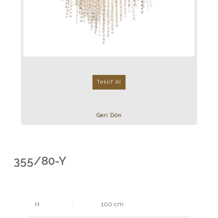
Teklif Al
Geri Dön
355/80-Y
H
:
100 cm