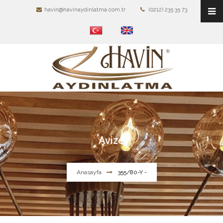
havin@havinaydinlatma.com.tr
(0212) 235 35 73
Avize
Anasayfa
355/80-Y -