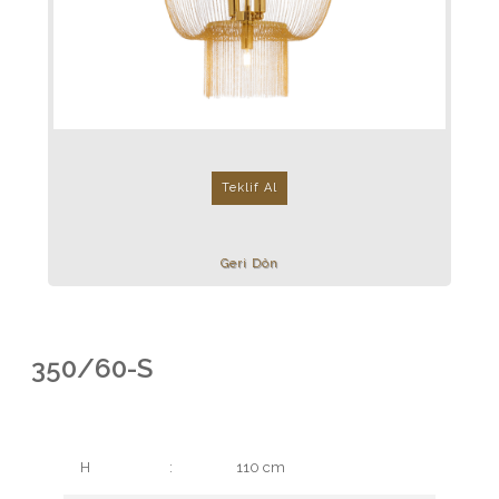
Teklif Al
Geri Dön
350/60-S
H
:
110 cm