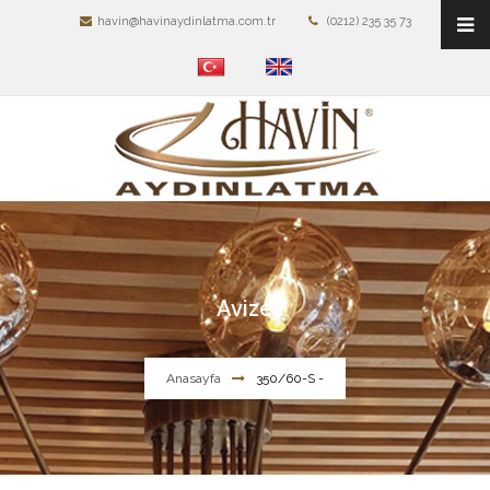
havin@havinaydinlatma.com.tr
(0212) 235 35 73
Avize
Anasayfa
350/60-S -